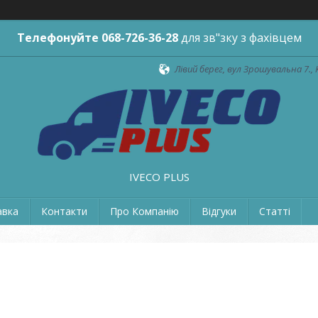
Телефонуйте
068-726-36-28
для зв"зку з фахівцем
Лівий берег, вул Зрошувальна 7., 
IVECO PLUS
авка
Контакти
Про Компанію
Відгуки
Статті