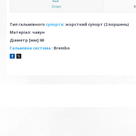
Опис
Х
Тип гальмівного
супорта
: жорсткий супорт (2 поршень)
Матеріал: чавун
Діаметр [мм]:60
Гальмівна система
: Brembo