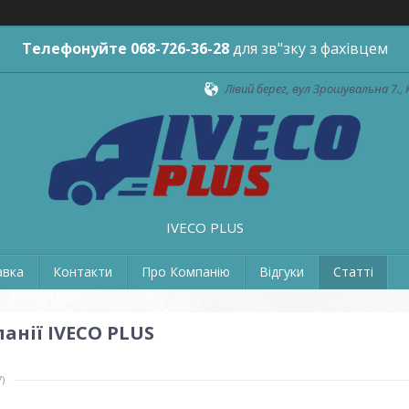
Телефонуйте
068-726-36-28
для зв"зку з фахівцем
Лівий берег, вул Зрошувальна 7., 
IVECO PLUS
авка
Контакти
Про Компанію
Відгуки
Статті
анії IVECO PLUS
7