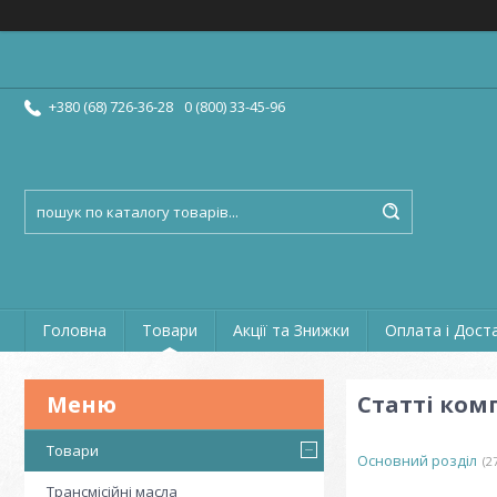
+380 (68) 726-36-28
0 (800) 33-45-96
Головна
Товари
Акції та Знижки
Оплата і Дост
Статті комп
Товари
Основний розділ
2
Трансмісійні масла