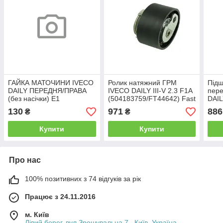
ГАЙКА МАТОЧИНИ IVECO
Ролик натяжний ГРМ
Підш
DAILY ПЕРЕДНЯ/ПРАВА
IVECO DAILY III-V 2.3 F1A
пере
(без насічки) Е1
(504183759/FT44642) Fast
DAIL
(FT2
130
971
886
₴
₴
Купити
Купити
Про нас
100% позитивних з 74 відгуків за рік
Працює з 24.11.2016
м. Київ
Лівий берег, вул Зрошувальна 7., Київ, Україна