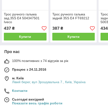
Трос ручного гальма
Трос ручного гальма
Трос
зад.35S Е4 504347501
задній 35S Е4 FT69212
задн
Iveco
5003
437
387
434
₴
₴
Купити
Купити
Про нас
100% позитивних з 74 відгуків за рік
Працює з 24.11.2016
м. Київ
Лівий берег, вул Зрошувальна 7., Київ, Україна
Контакти
Сьогодні вихідний
Показати весь графік роботи