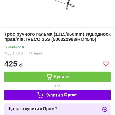
Трос ручного гальма.(1315/960mm) зад.односк
прав/лів. IVECO 35S (500322988/RM4545)
В наявності
Код: 13916
Роздріб
425
₴
Купити
або
Купити з
Що таке купити з Пром?