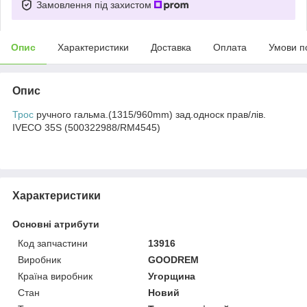
Замовлення під захистом
Опис
Характеристики
Доставка
Оплата
Умови п
Опис
Трос
ручного гальма.(1315/960mm) зад.односк прав/лів.
IVECO 35S (500322988/RM4545)
Характеристики
Основні атрибути
Код запчастини
13916
Виробник
GOODREM
Країна виробник
Угорщина
Стан
Новий