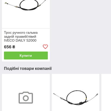
Трос ручного гальма
задній правий/лівий
IVECO DAILY S2000
(500322988) Iveco Motors
656
₴
Купити
Подібні товари компанії