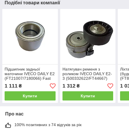
Подібні товари компанії
Підшипник задньої
Натягувач ременя з
Ліхт
маточини IVECO DAILY Е2
роликом IVECO DAILY Е2-
(буд
(FT21007/7180066) Fast
3 (500332622/FT44667)
(FT8
Fast
Fast
1 111
1 312
1 0
₴
₴
Купити
Купити
Про нас
100% позитивних з 74 відгуків за рік