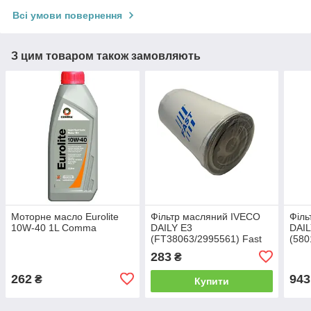
Всі умови повернення
З цим товаром також замовляють
Моторне масло Eurolite
Фільтр масляний IVECO
Філь
10W-40 1L Comma
DAILY Е3
DAIL
(FT38063/2995561) Fast
(580
283
₴
262
943
₴
Купити