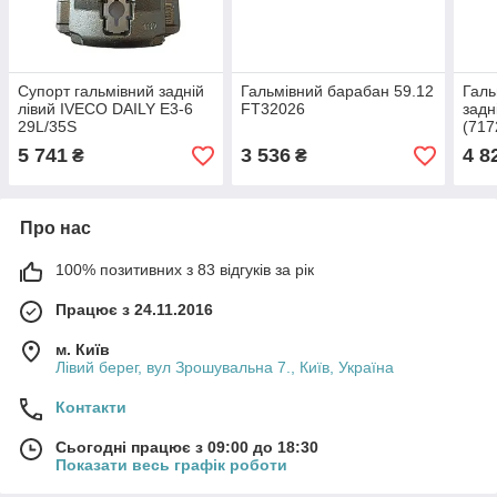
Супорт гальмівний задній
Гальмівний барабан 59.12
Галь
лівий IVECO DAILY E3-6
FT32026
задн
29L/35S
(71
(VCBC101/42554777)
5 741
3 536
4 8
₴
₴
Velpart
Про нас
100% позитивних з 83 відгуків за рік
Працює з 24.11.2016
м. Київ
Лівий берег, вул Зрошувальна 7., Київ, Україна
Контакти
Сьогодні працює з 09:00 до 18:30
Показати весь графік роботи