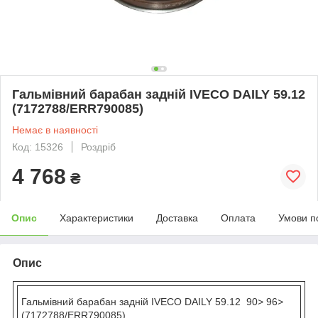
Гальмівний барабан задній IVECO DAILY 59.12
(7172788/ERR790085)
Немає в наявності
Код: 15326
Роздріб
4 768
₴
Опис
Характеристики
Доставка
Оплата
Умови п
Опис
Гальмівний барабан задній IVECO DAILY 59.12 90> 96>
(7172788/ERR790085)