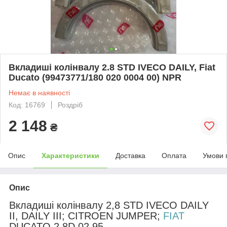
Вкладиші колінвалу 2.8 STD IVECO DAILY, Fiat
Ducato (99473771/180 020 0004 00) NPR
Немає в наявності
Код: 16769
Роздріб
2 148
₴
Опис
Характеристики
Доставка
Оплата
Умови 
Опис
Вкладиші колінвалу
2,8 STD IVECO DAILY
II, DAILY III; CITROEN JUMPER;
FIAT
DUCATO 2.8D 02.95-