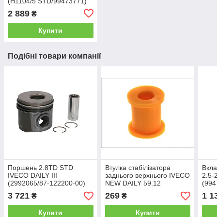
(H1104/5 STD/99473771)
GLYCO
2 889
₴
Купити
Подібні товари компанії
Поршень 2.8TD STD
Втулка стабілізатора
Вкла
IVECO DAILY III
заднього верхнього IVECO
2.5-
(2992065/87-122200-00)
NEW DAILY 59.12
(994
Nural
(LE2583.00/93814617)
3 721
269
1 1
₴
₴
Купити
Купити