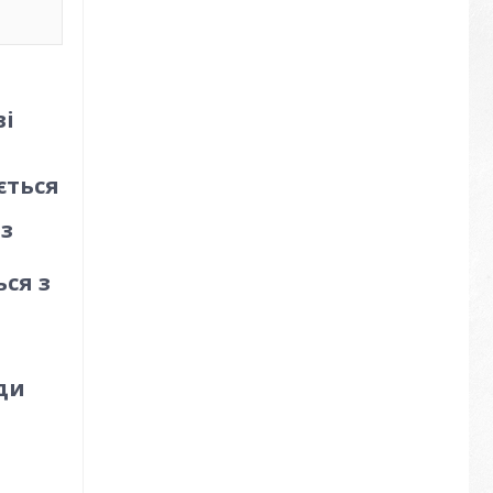
ві
ється
 з
ся з
ди