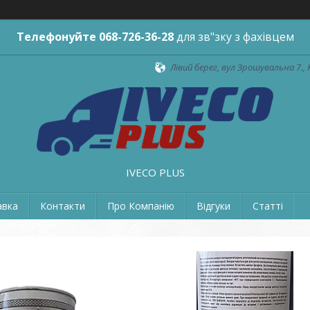
Телефонуйте
068-726-36-28
для зв"зку з фахівцем
Лівий берег, вул Зрошувальна 7., 
IVECO PLUS
авка
Контакти
Про Компанію
Відгуки
Статті