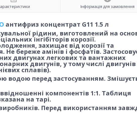
арактеристики
Інформація для замовлення
O
антифриз концентрат G11 1.5 л
вальної рідини, виготовлений на осно
іальних інгібіторів корозії.
олодження, захищає від корозії та
 Не береже амінів і фосфатів. Застосову
ьних двигунах легкових та вантажних
онарних двигунів, у тому числі двигунів
ієвих сплавів).
 водою перед застосуванням. Змішуєть
ввідношенні компонентів 1:1. Таблиця
казана на тарі.
виробників. Перед використанням завж