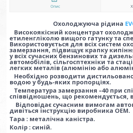
Опис
Х
Охолоджуюча рідина
EV
Високоякісний концентрат охолоджу
етиленгліколю вищого гатунку та спец
Використовується для всіх систем ох
замерзання, підвищує крапку кипіння.
у всіх сучасних бензинових та дизел
автомобілів, сільгосптехніки та стаці
легких металів (алюмінію або алюмін
Необхідно розводити дистильованою
водою у будь-яких пропорціях.
Температура замерзання –40 при спі
співвідношень, що рекомендується, в
Відповідає сучасним вимогам авто
дивіться інструкцію виробника ОЕМ.
Тара : металічна каністра.
Колір : синій.