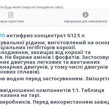
ити будь-який товар не покидаючи сайту.
арактеристики
Інформація для замовлення
VO
антифриз концентрат G12 5 л
вальної рідини, виготовлений на осно
іальних інгібіторів корозії.
олодження, захищає від корозії та
 Не береже амінів і фосфатів. Застосову
ьних двигунах легкових та вантажних
онарних двигунів, у тому числі двигунів
ієвих сплавів).
 водою перед застосуванням. Змішуєть
ввідношенні компонентів 1:1. Таблиця
казана на тарі.
виробників. Перед використанням завж