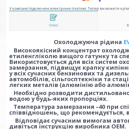
У компанії підключені електронні платежі. Тепер ви можете куп
Опис
Х
Охолоджуюча рідина
E
Високоякісний концентрат охолоджу
етиленгліколю вищого гатунку та спец
Використовується для всіх систем ох
замерзання, підвищує крапку кипіння.
у всіх сучасних бензинових та дизел
автомобілів, сільгосптехніки та стаці
легких металів (алюмінію або алюмін
Необхідно розводити дистильованою
водою у будь-яких пропорціях.
Температура замерзання –40 при спі
співвідношень, що рекомендується, в
Відповідає сучасним вимогам авто
дивіться інструкцію виробника ОЕМ.