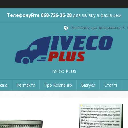
Телефонуйте
068-726-36-28
для зв"зку з фахівцем
Лівий берег, вул Зрошувальна 7., 
IVECO PLUS
авка
Контакти
Про Компанію
Відгуки
Статті