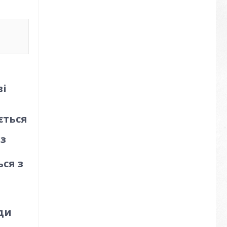
ві
ється
 з
ся з
ди