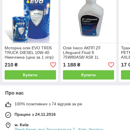
Моторна олія EVO TRD5
Олія Iveco АКПП ZF
Тран
TRUCK DIESEL 10W-40
Lifeguard Fluid 8
PET
Німеччина (ціна за 1 літр)
75W80AS8/ AS8 1L
AXLE
210
1 188
17 
₴
₴
Купити
Купити
Про нас
100% позитивних з 74 відгуків за рік
Працює з 24.11.2016
м. Київ
Лівий берег, вул Зрошувальна 7., Київ, Україна