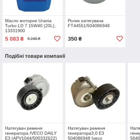
Масло моторне Urania
Ролик натягувача
Turbo LD 7 15W40 (20L),
FT44551/504086948
13331900
5 083
350
₴
₴
5 240 ₴
Подібні товари компанії
Натягувач ременя
Натягувач ременя
Натя
генератора IVECO DAILY
генератора3,0 Е3
гене
Е3 (APV1044/500332622)
504086948 Iveco
5040