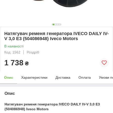
Натягувач ременя генератора IVECO DAILY IV-
V 3,0 Е3 (504086948) Iveco Motors
В наявності
Код: 1562
Роздріб
1 738
₴
Опис
Характеристики
Доставка
Оплата
Умови п
Опис
Натягувач ременя генератора IVECO DAILY IV-V 3,0 Е3
(504086948) Iveco Motors