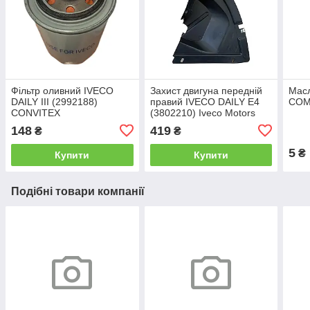
Фільтр оливний IVECO
Захист двигуна передній
Масл
DAILY III (2992188)
правий IVECO DAILY Е4
COM
CONVITEX
(3802210) Iveco Motors
148
419
₴
₴
5
₴
Купити
Купити
Подібні товари компанії