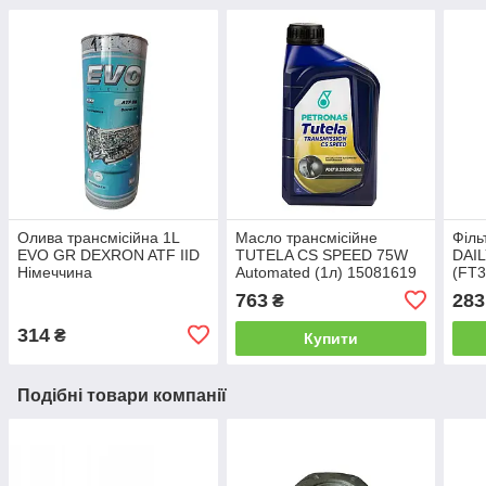
Олива трансмісійна 1L
Масло трансмісійне
Філь
EVO GR DEXRON ATF IID
TUTELA CS SPEED 75W
DAIL
Німеччина
Automated (1л) 15081619
(FT3
763
283
₴
314
₴
Купити
Подібні товари компанії