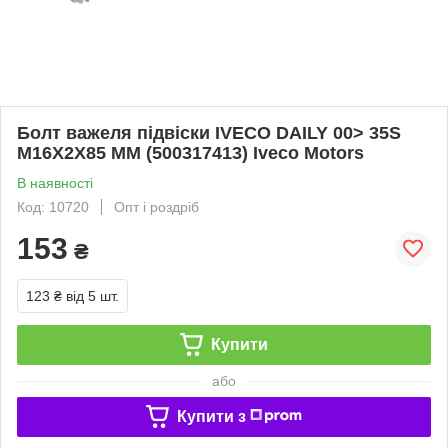
Болт важеля підвіски IVECO DAILY 00> 35S
M16X2X85 MM (500317413) Iveco Motors
В наявності
Код: 10720
Опт і роздріб
153
₴
123 ₴
від 5 шт.
Купити
або
Купити з