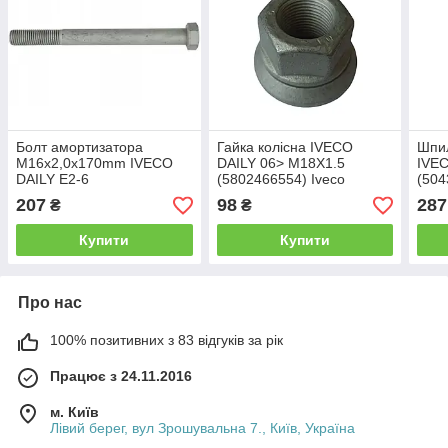
Болт амортизатора
Гайка колісна IVECO
Шпи
M16x2,0х170mm IVECO
DAILY 06> M18X1.5
IVEC
DAILY E2-6
(5802466554) Iveco
(504
(FT20027/16636534) Fast
207
98
287
₴
₴
Купити
Купити
Про нас
100% позитивних з 83 відгуків за рік
Працює з 24.11.2016
м. Київ
Лівий берег, вул Зрошувальна 7., Київ, Україна