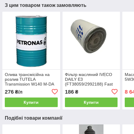
З цим товаром також замовляють
Олива трансмісійна на
Фільтр масляний IVECO
Масл
розлив TUTELA
DAILY E3
5W30
Transmission W140 M-DA
(FT38059/2992188) Fast
85W140 GL5
276
186
8 6
₴/л
₴
Купити
Купити
Подібні товари компанії