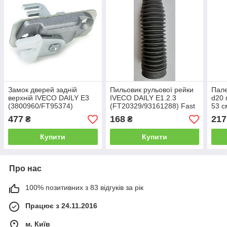
Замок дверей задній
Пильовик рульової рейки
Пале
верхній IVECO DAILY E3
IVECO DAILY E1.2.3
d20
(3800960/FT95374)
(FT20329/93161288) Fast
53 с
Fast
477
168
217
₴
₴
Купити
Купити
Про нас
100% позитивних з 83 відгуків за рік
Працює з 24.11.2016
м. Київ