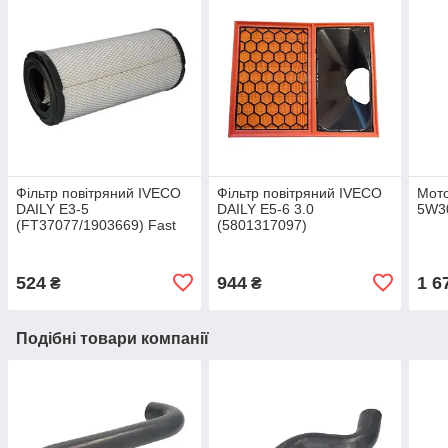
Фільтр повітряний IVECO
Фільтр повітряний IVECO
Мот
DAILY Е3-5
DAILY Е5-6 3.0
5W3
(FT37077/1903669) Fast
(5801317097)
524
944
1 6
₴
₴
Подібні товари компанії