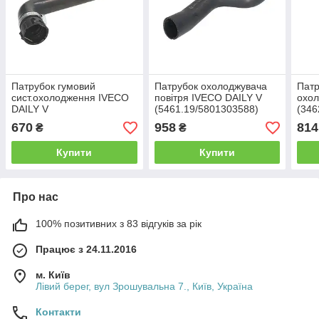
Патрубок гумовий
Патрубок охолоджувача
Патр
сист.охолодження IVECO
повітря IVECO DAILY V
охол
DAILY V
(5461.19/5801303588)
(346
(5801312767/3462.22)
Lema
Lem
670
958
814
₴
₴
LE.MA
Купити
Купити
Про нас
100% позитивних з 83 відгуків за рік
Працює з 24.11.2016
м. Київ
Лівий берег, вул Зрошувальна 7., Київ, Україна
Контакти