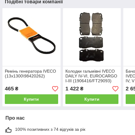
Подібні товари компанії
Ремінь генератора IVECO
Колодки гальмівні IVECO
Бач
(13x1300\98420262)
DAILY IV-VI, EUROCARGO
IVEC
I-III (1906416/FT29093)
IV, 
Fast
NRF
465
1 422
2 6
₴
₴
Купити
Купити
Про нас
100% позитивних з 74 відгуків за рік