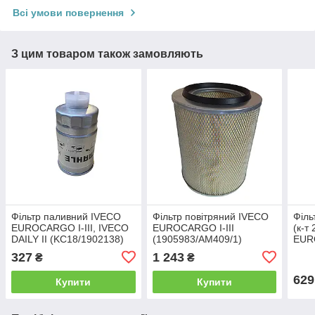
Всі умови повернення
З цим товаром також замовляють
Фільтр паливний IVECO
Фільтр повітряний IVECO
Філь
EUROCARGO I-III, IVECO
EUROCARGO I-III
(к-т
DAILY II (KC18/1902138)
(1905983/AM409/1)
EUR
KNECHT
FILTRON
(A11
327
1 243
₴
₴
FIL
629
Купити
Купити