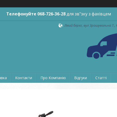
Телефонуйте
068-726-36-28
для зв"зку з фахівцем
Лівий берег, вул Зрошувальна 7., 
авка
Контакти
Про Компанію
Відгуки
Статті