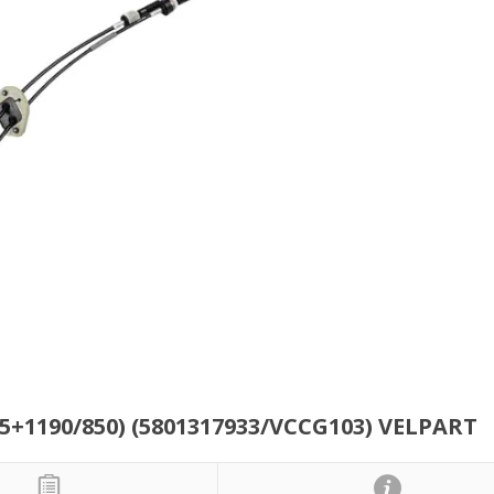
75+1190/850) (5801317933/VCCG103) VELPART