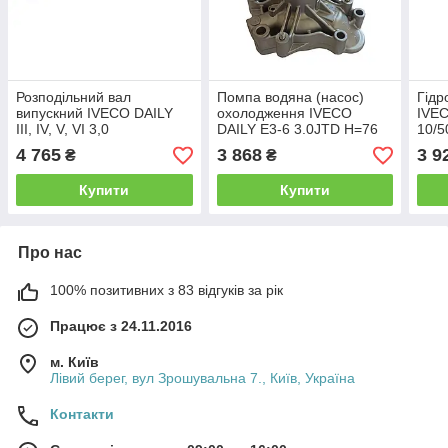
Розподільний вал
Помпа водяна (насос)
Гідр
випускний IVECO DAILY
охолодження IVECO
IVEC
III, IV, V, VI 3,0
DAILY E3-6 3.0JTD H=76
10/5
(504246093)
(504369725/504360207)
4 765
3 868
3 9
₴
₴
Купити
Купити
Про нас
100% позитивних з 83 відгуків за рік
Працює з 24.11.2016
м. Київ
Лівий берег, вул Зрошувальна 7., Київ, Україна
Контакти