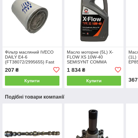
Фільтр масляний IVECO
Масло моторне (5L) X-
Мас
DAILY Е4-6
FLOW XS 10W-40
(1L
(FT38072/2995655) Fast
SEMISYNT COMMA
EP8
(146
207
1 834
₴
₴
367
Купити
Купити
Подібні товари компанії