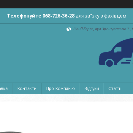
Телефонуйте
068-726-36-28
для зв"зку з фахівцем
Лівий берег, вул Зрошувальна 7., 
авка
Контакти
Про Компанію
Відгуки
Статті