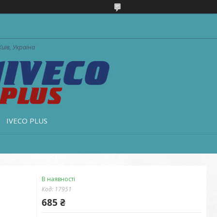
Київ, Україна
IVECO PLUS
В наявності
Код:
17951
685 ₴