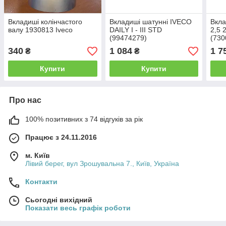
Вкладиші колінчастого
Вкладиші шатунні IVECO
Вкла
валу 1930813 Iveco
DAILY I - III STD
2,5 
(99474279)
(730
340
1 084
1 7
₴
₴
Купити
Купити
Про нас
100% позитивних з 74 відгуків за рік
Працює з 24.11.2016
м. Київ
Лівий берег, вул Зрошувальна 7., Київ, Україна
Контакти
Сьогодні вихідний
Показати весь графік роботи