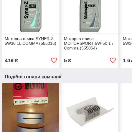
Моторна олива SYNER-Z
Моторна олива
Мот
5W30 1L COMMA (555016)
MOTORSPORT 5W-50 1 л
5W3
Comma (555054)
419
5
1 6
₴
₴
Подібні товари компанії