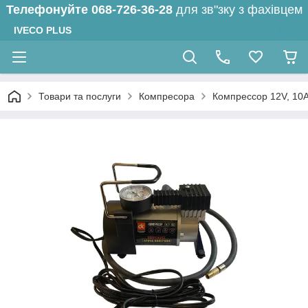
Телефонуйте
068-726-36-28
для зв"зку з фахівцем
IVECO PLUS
Товари та послуги
Компресора
Компрессор 12V, 10А