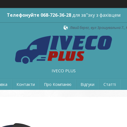
Телефонуйте
068-726-36-28
для зв"зку з фахівцем
Лівий берег, вул Зрошувальна 7., 
IVECO PLUS
авка
Контакти
Про Компанію
Відгуки
Статті