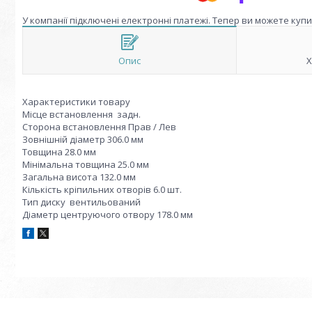
У компанії підключені електронні платежі. Тепер ви можете куп
Опис
Х
Характеристики товару
Місце встановлення задн.
Сторона встановлення Прав / Лев
Зовнішній діаметр 306.0 мм
Товщина 28.0 мм
Мінімальна товщина 25.0 мм
Загальна висота 132.0 мм
Кількість кріпильних отворів 6.0 шт.
Тип диску вентильований
Діаметр центруючого отвору 178.0 мм