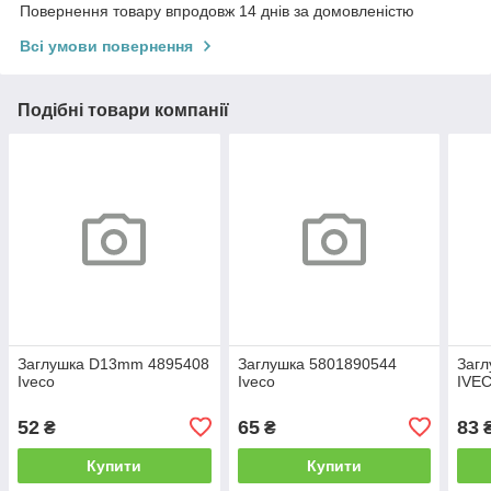
Повернення товару впродовж 14 днів за домовленістю
Всі умови повернення
Подібні товари компанії
Заглушка D13mm 4895408
Заглушка 5801890544
Заг
Iveco
Iveco
IVE
52
65
83
₴
₴
Купити
Купити