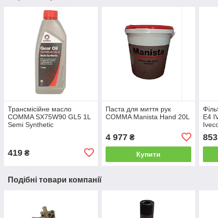
Трансмісійне масло
Паста для миття рук
Філь
COMMA SX75W90 GL5 1L
COMMA Manista Hand 20L
Е4 I
Semi Synthetic
Ivec
4 977
853
₴
419
₴
Купити
Подібні товари компанії