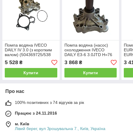
Помпа водяна IVECO
Помпа водяна (насос)
Пом
DAILY IV 3.0 (з коротким
охолодження IVECO
EUR
валом) (504369725/538
DAILY E3-6 3.0JTD H=76
EUR
0575 10) INA
(504369725/504360207)
8210
5 528
3 868
3 4
₴
₴
(500
THE
Купити
Купити
Про нас
100% позитивних з 74 відгуків за рік
Працює з 24.11.2016
м. Київ
Лівий берег, вул Зрошувальна 7., Київ, Україна