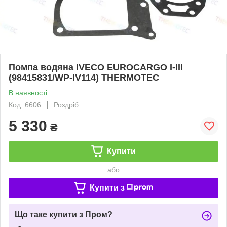
Помпа водяна IVECO EUROCARGO I-III
(98415831/WP-IV114) THERMOTEC
В наявності
Код: 6606
Роздріб
5 330
₴
Купити
або
Купити з
Що таке купити з Пром?