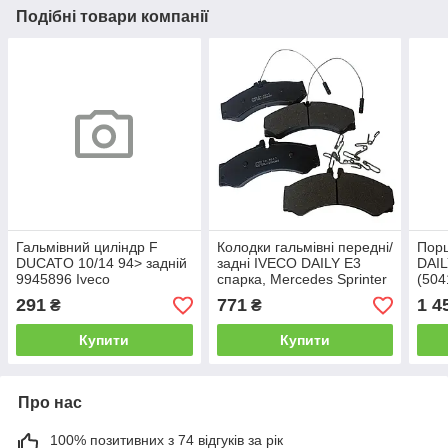
Подібні товари компанії
Гальмівний циліндр F
Колодки гальмівні передні/
Пор
DUCATO 10/14 94> задній
задні IVECO DAILY E3
DAIL
9945896 Iveco
спарка, Mercedes Sprinter
(504
408-416 (10.1043 GP)
291
771
1 4
₴
₴
Купити
Купити
Про нас
100% позитивних з 74 відгуків за рік