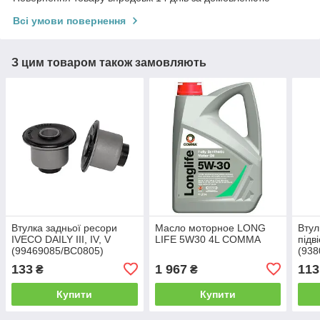
Всі умови повернення
З цим товаром також замовляють
Втулка задньої ресори
Масло моторное LONG
Втул
IVECO DAILY III, IV, V
LIFE 5W30 4L COMMA
підв
(99469085/BC0805)
(938
BCGUMA
BCG
133
1 967
113
₴
₴
Купити
Купити