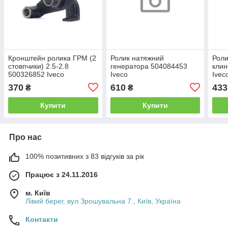
Кронштейн ролика ГРМ (2
Ролик натяжний
Роли
стовпчики) 2.5-2.8
генератора 504084453
клин
500326852 Iveco
Iveco
Ivec
370
610
433
₴
₴
Купити
Купити
Про нас
100% позитивних з 83 відгуків за рік
Працює з 24.11.2016
м. Київ
Лівий берег, вул Зрошувальна 7., Київ, Україна
Контакти