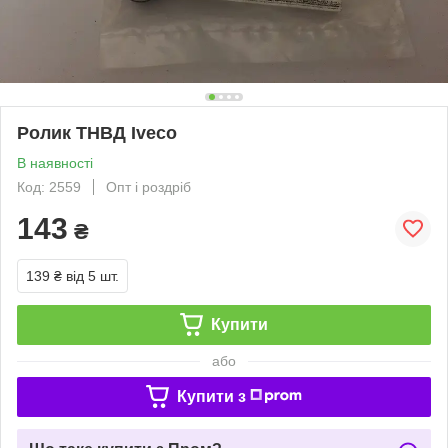
Ролик ТНВД Iveco
В наявності
Код: 2559
Опт і роздріб
143
₴
139 ₴
від 5 шт.
Купити
або
Купити з