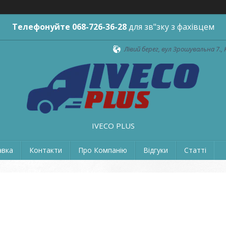
Телефонуйте
068-726-36-28
для зв"зку з фахівцем
Лівий берег, вул Зрошувальна 7., 
IVECO PLUS
авка
Контакти
Про Компанію
Відгуки
Статті