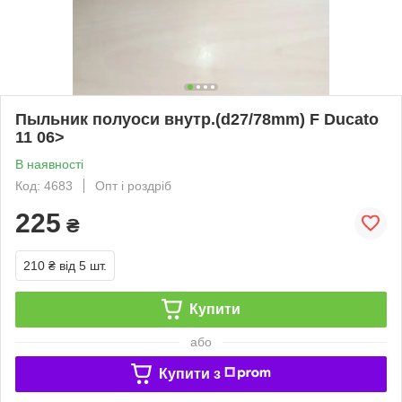
Пыльник полуоси внутр.(d27/78mm) F Ducato
11 06>
В наявності
Код: 4683
Опт і роздріб
225
₴
210 ₴
від 5 шт.
Купити
або
Купити з