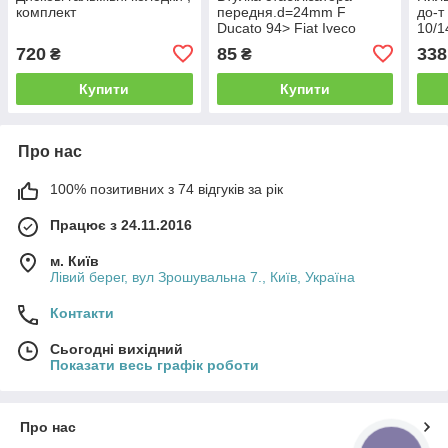
комплект
передня.d=24mm F
до-т
Ducato 94> Fiat Iveco
10/1
(940
720
85
338
₴
₴
Купити
Купити
Про нас
100% позитивних з 74 відгуків за рік
Працює з 24.11.2016
м. Київ
Лівий берег, вул Зрошувальна 7., Київ, Україна
Контакти
Сьогодні вихідний
Показати весь графік роботи
Про нас