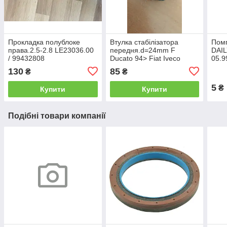
Прокладка полублоке
Втулка стабілізатора
Пом
права.2.5-2.8 LE23036.00
передня.d=24mm F
DAIL
/ 99432808
Ducato 94> Fiat Iveco
05.9
(D1
130
85
₴
₴
The
5
₴
Купити
Купити
Подібні товари компанії