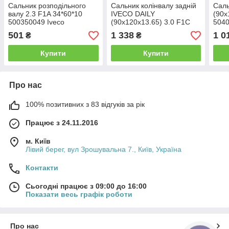
Сальник розподільного
Сальник колінвалу задній
Саль
валу 2.3 F1A 34*60*10
IVECO DAILY
(90х
500350049 Iveco
(90х120х13.65) 3.0 F1С
5040
(504014232) IVECO
501
1 338
1 0
₴
₴
MOTORS
Купити
Купити
Про нас
100% позитивних з 83 відгуків за рік
Працює з 24.11.2016
м. Київ
Лівий берег, вул Зрошувальна 7., Київ, Україна
Контакти
Сьогодні працює з 09:00 до 16:00
Показати весь графік роботи
Про нас