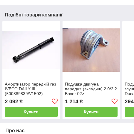
Подібні товари компанії
Амортизатор передній газ
Подушка двигуна
Поду
IVECO DAILY III
передня.(вкладиш) 2.0/2.2
глуш
(500389839/V1502)
Boxer 02>
Duca
Monroe
2 092
1 214
294
₴
₴
Купити
Купити
Про нас