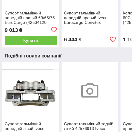
Супорт гальмівний
Супорт гальмівний
Коло
передній правий 60/65/75
передній правий Iveco
60С 
EuroCargo (42534120
Eurocargo Convitex
(425
ORK)
(42534120)
9 013
₴
6 444
1 1
₴
Купити
Подібні товари компанії
Супорт гальмівний
Супорт гальмівний задній
Супо
передній лівий Iveco
лівий 42576913 Iveco
прав