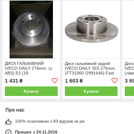
ДИСК ГАЛЬМІВНИЙ
Диск гальмівний задній
Диск
IVECO DAILY 276mm. (з
IVECO DAILY 35S 276mm.
IVEC
ABS) Е3 (19-
(FT31060 /2991646) Fast
(лів
1852/42471034)
1 431
1 603
3 6
₴
₴
Купити
Купити
Про нас
100% позитивних з 83 відгуків за рік
Працює з 24.11.2016