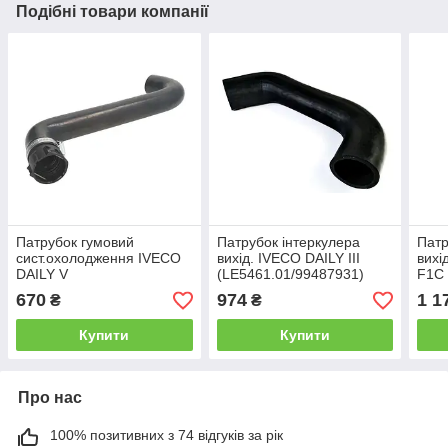
Подібні товари компанії
Патрубок гумовий
Патрубок інтеркулера
Патр
сист.охолодження IVECO
вихід. IVECO DAILY III
вихі
DAILY V
(LE5461.01/99487931)
F1C 
(5801312767/3462.22)
Lema
670
974
1 1
₴
₴
LE.MA
Купити
Купити
Про нас
100% позитивних з 74 відгуків за рік