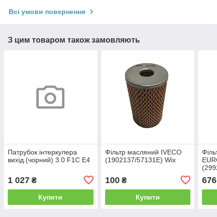
Всі умови повернення
З цим товаром також замовляють
Патрубок інтеркулера
Фільтр масляний IVECO
Філь
вихід.(чорний) 3.0 F1C Е4
(1902137/57131E) Wix
EUR
(299
1 027
100
676
₴
₴
Купити
Купити