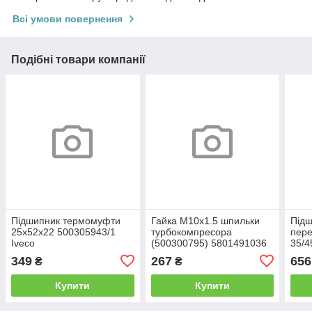
Всі умови повернення
Подібні товари компанії
Підшипник термомуфти
Гайка М10х1.5 шпильки
Підш
25х52х22 500305943/1
турбокомпресора
пере
Iveco
(500300795) 5801491036
35/4
Iveco
(858
349
267
656
₴
₴
Купити
Купити