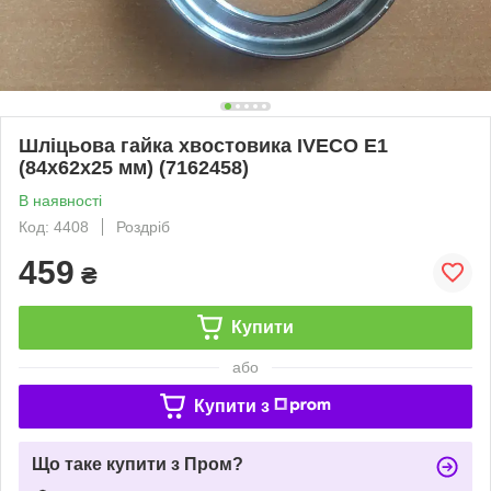
Шліцьова гайка хвостовика IVECO E1
(84х62х25 мм) (7162458)
В наявності
Код: 4408
Роздріб
459
₴
Купити
або
Купити з
Що таке купити з Пром?