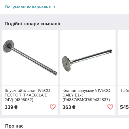
Всі умови повернення
Подібні товари компанії
Впускний клапан IVECO
Клапан випускний IVECO
Трій
TECTOR (F4AE681A/E
DAILY E1-3
24V) (4895052)
(R4887/BMCR/99432837)
FRECCIA
339
363
545
₴
₴
Про нас