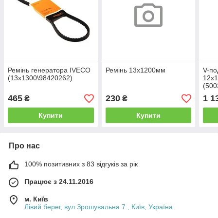
Ремінь генератора IVECO
Ремінь 13х1200мм
V-по
(13x1300\98420262)
12х
(500
465
230
1 1
₴
₴
Купити
Купити
Про нас
100% позитивних з 83 відгуків за рік
Працює з 24.11.2016
м. Київ
Лівий берег, вул Зрошувальна 7., Київ, Україна