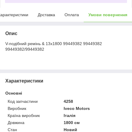
арактеристики
Доставка
Оплата
Умови повернення
Опис
V-подібний ремінь & 13х1800 99449382 99449382
99449382/99449382
Характеристики
Основні
Код запчастини
4258
Виробник
Iveco Motors
Країна виробник
Італія
Довжина
1800 см
Стан
Новий