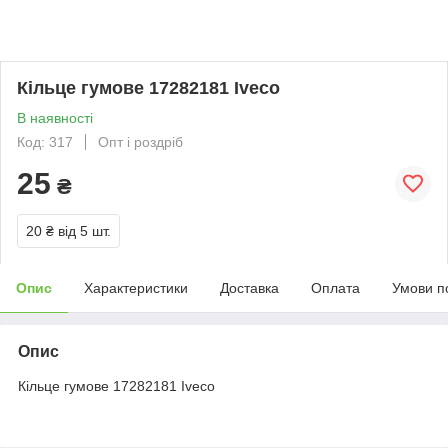
Кільце гумове 17282181 Iveco
В наявності
Код: 317
Опт і роздріб
25
₴
20 ₴
від 5 шт.
Опис
Характеристики
Доставка
Оплата
Умови п
Опис
Кільце гумове 17282181 Iveco