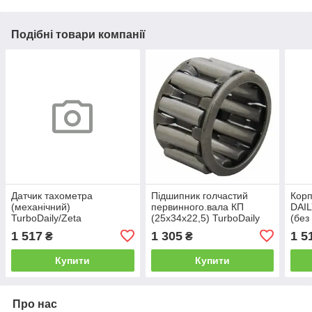
Подібні товари компанії
Датчик тахометра
Підшипник голчастий
Корп
(механічний)
первинного.вала КП
DAIL
TurboDaily/Zeta
(25х34х22,5) TurboDaily
(без
8859074 Iveco
(48
1 517
1 305
1 5
₴
₴
Купити
Купити
Про нас