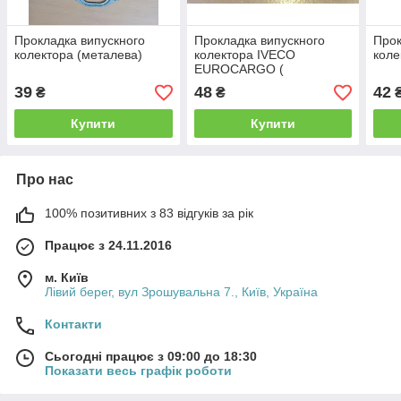
Прокладка випускного
Прокладка випускного
Прок
колектора (металева)
колектора IVECO
коле
EUROCARGO (
LE21520.00 /98489690)
39
48
42
₴
₴
Купити
Купити
Про нас
100% позитивних з 83 відгуків за рік
Працює з 24.11.2016
м. Київ
Лівий берег, вул Зрошувальна 7., Київ, Україна
Контакти
Сьогодні працює з 09:00 до 18:30
Показати весь графік роботи