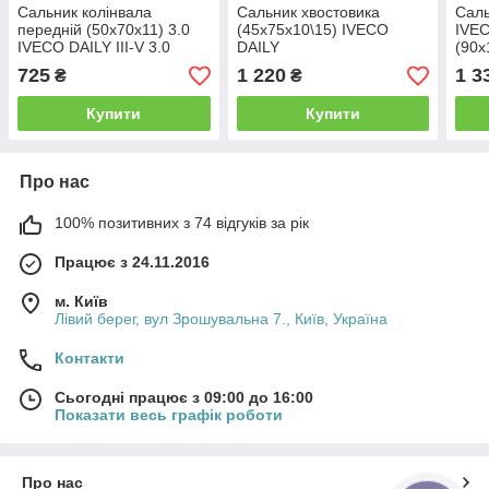
Сальник колінвала
Сальник хвостовика
Саль
передній (50х70х11) 3.0
(45х75х10\15) IVECO
IVE
IVECO DAILY III-V 3.0
DAILY
(90х
(504056152) Iveco Motors
(7185355/12019419B)
(504
725
1 220
1 3
₴
₴
CORTECO
MO
Купити
Купити
Про нас
100% позитивних з 74 відгуків за рік
Працює з 24.11.2016
м. Київ
Лівий берег, вул Зрошувальна 7., Київ, Україна
Контакти
Сьогодні працює з 09:00 до 16:00
Показати весь графік роботи
Про нас