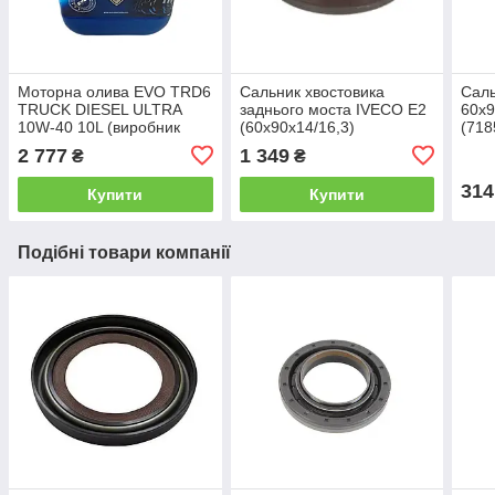
Моторна олива EVO TRD6
Сальник хвостовика
Саль
TRUCK DIESEL ULTRA
заднього моста IVECO Е2
60х
10W-40 10L (виробник
(60х90х14/16,3)
(718
Німеччина) Evo
(7185870/12015791B)
2 777
1 349
₴
₴
Corteco
314
Купити
Купити
Подібні товари компанії