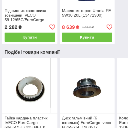
Підшипник хвостовика
Масло моторне Urania FE
зовнішній IVECO
5W30 20L (13471900)
59.12/65C/EuroCargo
60/65/75E (1905214) Iveco
2 282
8 639
₴
₴
8 906 ₴
Motors
Купити
Купити
Подібні товари компанії
Гайка кардана пластик.
Диск гальмівний (6
Коло
IVECO EuroCargo
шпильок) EuroCargo Iveco
Euro
60/65/75E (42534613)
60/65/75E 1908577
1906