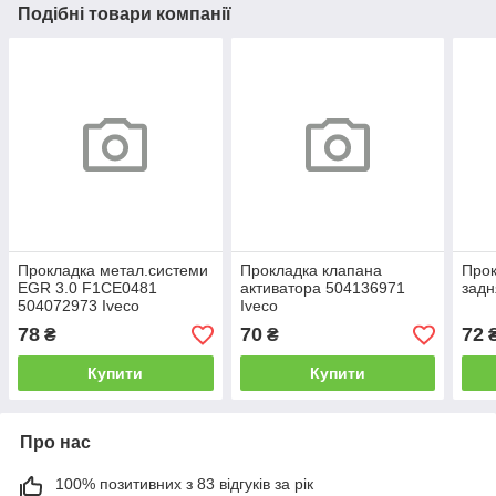
Подібні товари компанії
Прокладка метал.системи
Прокладка клапана
Прок
EGR 3.0 F1CE0481
активатора 504136971
задн
504072973 Iveco
Iveco
78
70
72
₴
₴
Купити
Купити
Про нас
100% позитивних з 83 відгуків за рік