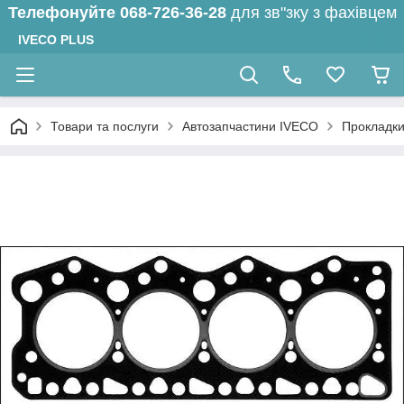
Телефонуйте
068-726-36-28
для зв"зку з фахівцем
IVECO PLUS
Товари та послуги
Автозапчастини IVECO
Прокладк