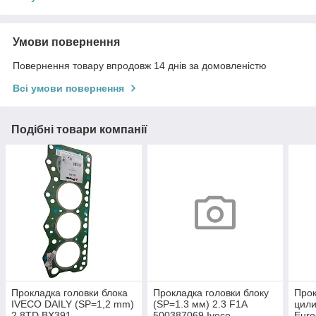
Умови повернення
Повернення товару впродовж 14 днів за домовленістю
Всі умови повернення
Подібні товари компанії
Прокладка головки блока
Прокладка головки блоку
Прок
IVECO DAILY (SP=1,2 mm)
(SP=1.3 мм) 2.3 F1A
цил
2.8TD BX391
500387069 Iveco
Euro