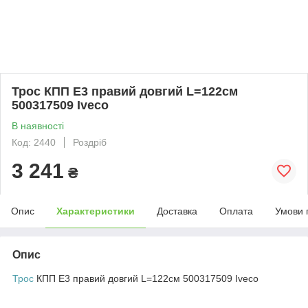
Трос КПП Е3 правий довгий L=122см
500317509 Iveco
В наявності
Код: 2440
Роздріб
3 241
₴
Опис
Характеристики
Доставка
Оплата
Умови 
Опис
Трос
КПП Е3 правий довгий L=122см 500317509 Iveco