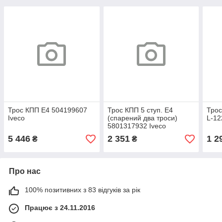
Трос КПП Е4 504199607
Трос КПП 5 ступ. Е4
Трос
Iveco
(спарений два троси)
L-12
5801317932 Iveco
5 446
2 351
1 2
₴
₴
Про нас
100% позитивних з 83 відгуків за рік
Працює з 24.11.2016