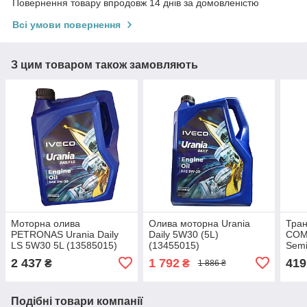
Повернення товару впродовж 14 днів за домовленістю
Всі умови повернення
З цим товаром також замовляють
Моторна олива
Олива моторна Urania
Тран
PETRONAS Urania Daily
Daily 5W30 (5L)
COM
LS 5W30 5L (13585015)
(13455015)
Semi
2 437
1 792
419
₴
₴
1 886 ₴
Подібні товари компанії