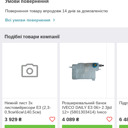
Умови повернення
Повернення товару впродовж 14 днів за домовленістю
Всі умови повернення
Подібні товари компанії
Нижній лист 3х
Розширювальний бачок
Підр
листовийресори Е3 (2,3-
IVECO DAILY Е3 06> 2.3jtd
0,9см\6см\140,5см)
12> (5801303414) Iveco
500377692-03 Iveco
Motors
3 929
4 089
6 4
₴
₴