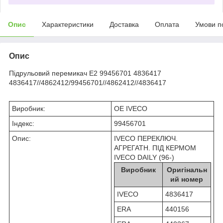
Опис
Характеристики
Доставка
Оплата
Умови п
Опис
Підрульовий перемикач Е2 99456701 4836417
4836417//4862412/99456701//4862412//4836417
Виробник:
OE IVECO
Індекс:
99456701
Опис:
IVECO ПЕРЕКЛЮЧ.
АГРЕГАТН. ПІД КЕРМОМ
IVECO DAILY (96-)
Виробник
Оригінальн
ий номер
IVECO
4836417
ERA
440156