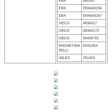
ERA
440267
ERA
ERA440156
ERA
ERA440267
IVECO
4836417
IVECO
4836417Z
IVECO
99456701
MAGNETIMA
DV42354
RELLI
VALEO
251403