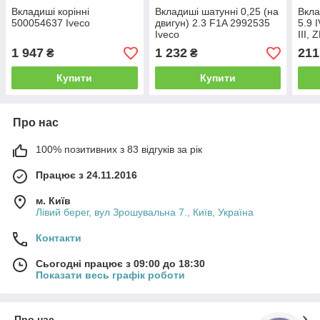
Вкладиші корінні
Вкладиші шатунні 0,25 (на
Вкла
500054637 Iveco
двигун) 2.3 F1A 2992535
5.9
Iveco
III, 
(193
1 947
1 232
211
₴
₴
Kolb
Купити
Купити
Про нас
100% позитивних з 83 відгуків за рік
Працює з 24.11.2016
м. Київ
Лівий берег, вул Зрошувальна 7., Київ, Україна
Контакти
Сьогодні працює з 09:00 до 18:30
Показати весь графік роботи
Про нас