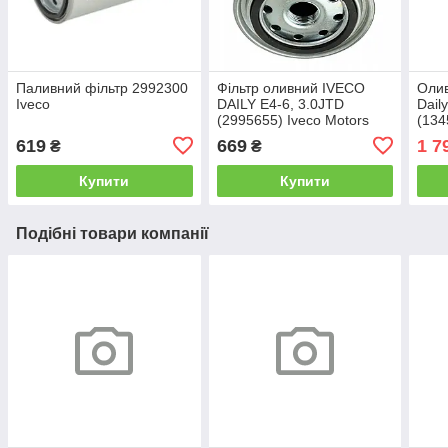
Паливний фільтр 2992300
Фільтр оливний IVECO
Олив
Iveco
DAILY Е4-6, 3.0JTD
Dail
(2995655) Iveco Motors
(134
619
669
1 7
₴
₴
Купити
Купити
Подібні товари компанії