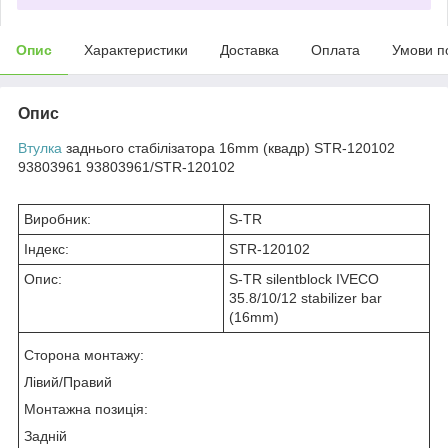
Опис
Характеристики
Доставка
Оплата
Умови п
Опис
Втулка
заднього стабілізатора 16mm (квадр) STR-120102
93803961 93803961/STR-120102
Виробник:
S-TR
Індекс:
STR-120102
Опис:
S-TR silentblock IVECO
35.8/10/12 stabilizer bar
(16mm)
Сторона монтажу:
Лівий/Правий
Монтажна позиція:
Задній