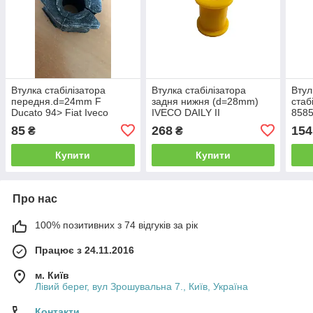
Втулка стабілізатора
Втулка стабілізатора
Втул
передня.d=24mm F
задня нижня (d=28mm)
стаб
Ducato 94> Fiat Iveco
IVECO DAILY II
8585
(2585.00/93814618) Lema
85
268
154
₴
₴
Купити
Купити
Про нас
100% позитивних з 74 відгуків за рік
Працює з 24.11.2016
м. Київ
Лівий берег, вул Зрошувальна 7., Київ, Україна
Контакти