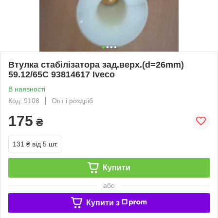
Втулка стабілізатора зад.верх.(d=26mm)
59.12/65C 93814617 Iveco
В наявності
Код: 9108
Опт і роздріб
175
₴
131 ₴
від 5 шт.
Купити
або
Купити з