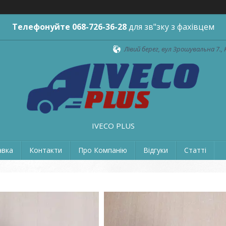
Телефонуйте
068-726-36-28
для зв"зку з фахівцем
Лівий берег, вул Зрошувальна 7., 
IVECO PLUS
авка
Контакти
Про Компанію
Відгуки
Статті