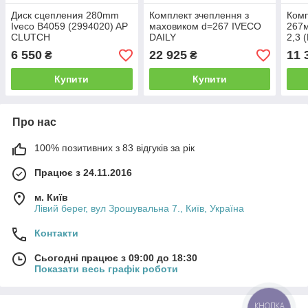
Диск сцепления 280mm
Комплект зчеплення з
Комп
Iveco B4059 (2994020) AP
маховиком d=267 IVECO
267
CLUTCH
DAILY
2,3 
(2994018/SFC47069) AP
CLU
6 550
22 925
11 
₴
₴
CLUTCH
Купити
Купити
Про нас
100% позитивних з 83 відгуків за рік
Працює з 24.11.2016
м. Київ
Лівий берег, вул Зрошувальна 7., Київ, Україна
Контакти
Сьогодні працює з 09:00 до 18:30
Показати весь графік роботи
КНОПКА