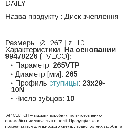
DAILY
Назва продукту : Диск зчеплення
Размеры: Ø=267 | z=10
Характеристики
На основании
99478226 (
IVECO
)
:
Параметр:
265VTP
Диаметр [мм]:
265
Профиль
ступицы
:
23x29-
10N
Число зубцов:
10
AP CLUTCH – відомий виробник, по виготовленню
автомобільних запчастин в Італії. Продукція якого
призначається для широкого спектру транспортних засобів та