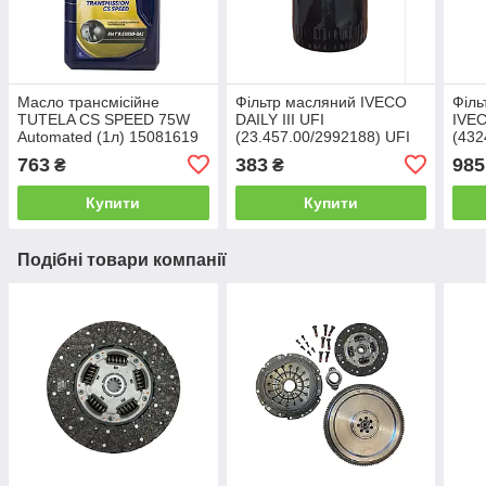
Масло трансмісійне
Фільтр масляний IVECO
Філь
TUTELA CS SPEED 75W
DAILY III UFI
IVE
Automated (1л) 15081619
(23.457.00/2992188) UFI
(432
Wab
763
383
985
₴
₴
Купити
Купити
Подібні товари компанії