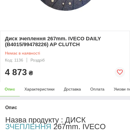
Диск зчеплення 267mm. IVECO DAILY
(B4015/99478226) AP CLUTCH
Немає в наявності
Код: 1136
Роздріб
4 873
₴
Опис
Характеристики
Доставка
Оплата
Умови п
Опис
Назва продукту : ДИСК
ЗЧЕПЛЕННЯ
267mm. IVECO